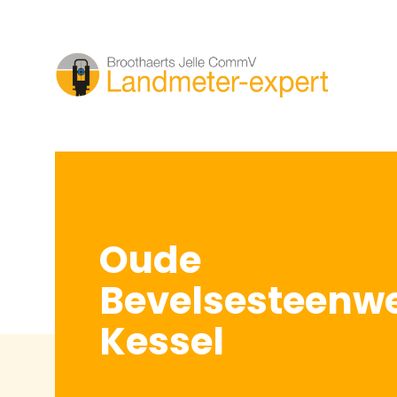
Oude
Bevelsesteenw
Kessel