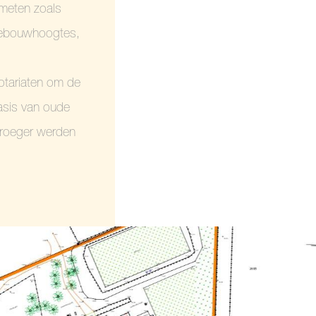
emeten zoals
 gebouwhoogtes,
otariaten om de
basis van oude
vroeger werden