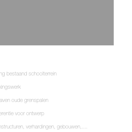
ng bestaand schoolterrein
kingswerk
aven oude grenspalen
ferentie voor ontwerp
tructuren, verhardingen, gebouwen,....